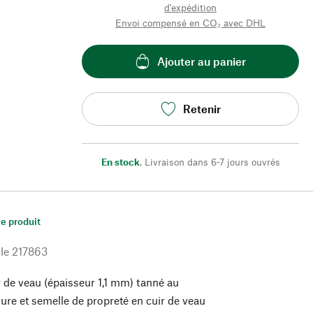
d'expédition
Envoi compensé en CO₂ avec DHL
Ajouter au panier
Retenir
En stock
,
Livraison dans 6-7 jours ouvrés
le produit
le
217863
 de veau (épaisseur 1,1 mm) tanné au
re et semelle de propreté en cuir de veau