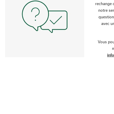
rechange 
notre ser
question
avec un
Vous pou
m
inf