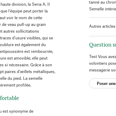
tanné au chrom
aute division, la Seria A. Il
Semelle intérie
que l'équipe peut porter la
faut voir le nom de cette
r de veau pull-up au grain
Autres articles
t autres sollicitations
traces d'usure visibles, qui se
Question s
 doublure est également du
e antipoussière est rembourrée,
Test Vous avez
ure est amovible, elle peut
volontiers pos
s si nécessaire. Grâce à son
messagerie so
pt paires d'œillets métalliques,
elle du pied. La semelle
Poser une
gèrement profilée.
fortable
u est synonyme de