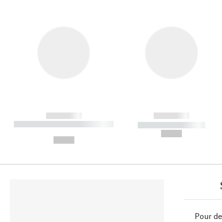
------------
------------
----------- ----------- ----------
----------- -----------
-
--,-- €
--,-- €
Pour de