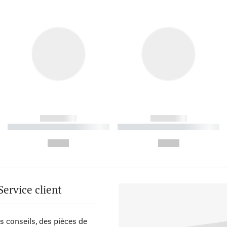
------------
------------
----------- ----------- ----------
----------- ----------- ----------
-
-
--,-- €
--,-- €
Service client
s conseils, des pièces de