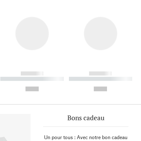
------------
------------
----------- ----------- ----------
----------- ----------- ----------
- -----------
-
--,-- €
--,-- €
Bons cadeau
Un pour tous : Avec notre bon cadeau