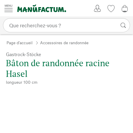
Passer au contenu
Mon compte
Liste de su
0,0
Page d'accueil
Accessoires de randonnée
Gastrock-Stöcke
Bâton de randonnée racine
Hasel
longueur 100 cm