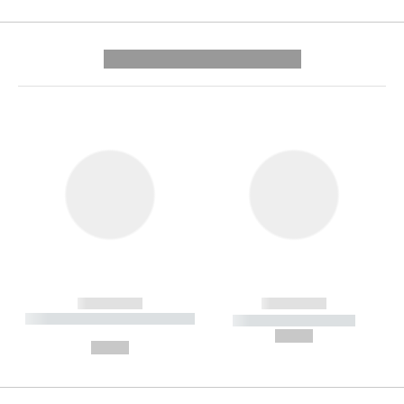
---------- --------------
------------
------------
----------- ----------- --------
----------- -----------
---
--,-- €
--,-- €