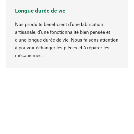
Longue durée de vie
Nos produits bénéficient d'une fabrication
artisanale, d'une fonctionnalité bien pensée et
d'une longue durée de vie. Nous faisons attention
à pouvoir échanger les pièces et à réparer les
Haut de page
mécanismes.
Conscient
La durabilité est au cœur de notre sélection de
produits. Nous misons sur des ingrédients
naturels et des matériaux qui peuvent être
entretenus, ainsi que sur une production
respectueuse des ressources et socialement