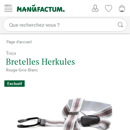
Passer au contenu
Mon compte
Liste de su
0,0
Page d'accueil
Trico
Bretelles Herkules
Rouge-Gris-Blanc
Exclusif