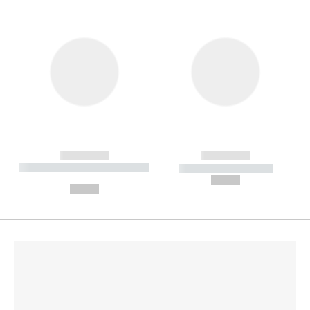
------------
------------
----------- ----------- --------
----------- -----------
---
--,-- €
--,-- €