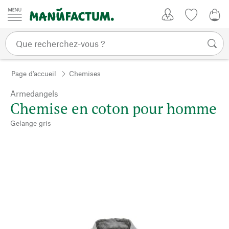
Passer au contenu
Mon compte
Liste de su
0,0
Page d'accueil
Chemises
Armedangels
Chemise en coton pour homme
Gelange gris