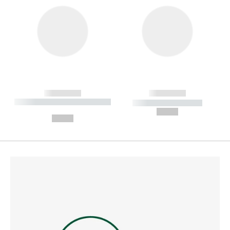
------------
------------
----------- ----------- --------
----------- -----------
---
--,-- €
--,-- €