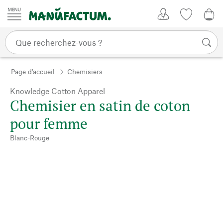
Passer au contenu
Mon compte
Liste de su
0,0
Page d'accueil
Chemisiers
Knowledge Cotton Apparel
Chemisier en satin de coton
pour femme
Blanc-Rouge