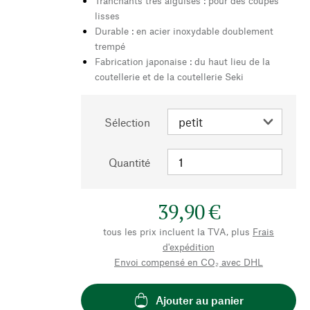
Tranchants très aiguisés : pour des coupes
lisses
Durable : en acier inoxydable doublement
trempé
Fabrication japonaise : du haut lieu de la
coutellerie et de la coutellerie Seki
Sélection
Quantité
39,90 €
tous les prix incluent la TVA, plus
Frais
d'expédition
Envoi compensé en CO₂ avec DHL
Ajouter au panier