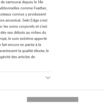
es de samouraï depuis le 14e
raditionnelles comme Feather,
outeaux connus y produisent
ire ancestral. Seki Edge s'est
ur les soins corporels et s'est
 dès ses débuts au milieu du
empé, le soin extrême apporté
 fait encore en partie à la
antissent la qualité élevée, le
ngévité des articles de
---------- --------------