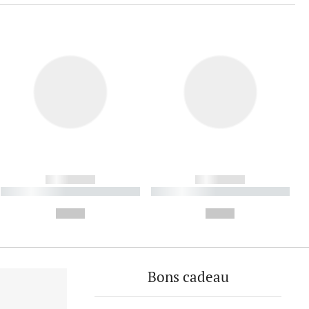
------------
------------
----------- ----------- ----------
----------- ----------- ----------
- -----------
-
--,-- €
--,-- €
Bons cadeau