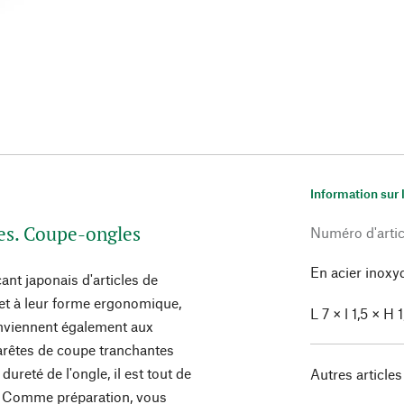
Information sur 
res. Coupe-ongles
Numéro d'artic
En acier inoxy
ant japonais d'articles de
e et à leur forme ergonomique,
L 7 × l 1,5 × H
onviennent également aux
 arêtes de coupe tranchantes
ureté de l'ongle, il est tout de
Autres articles
. Comme préparation, vous