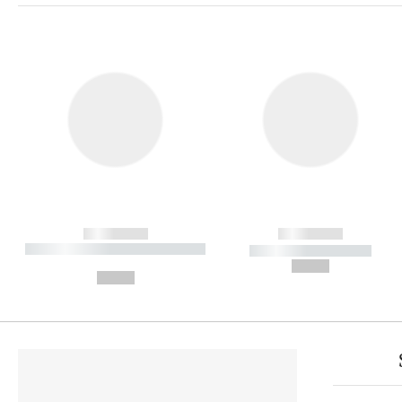
------------
------------
----------- ----------- ----------
----------- -----------
-
--,-- €
--,-- €