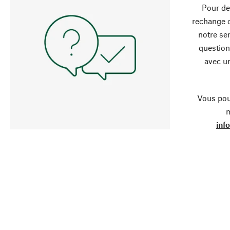
Pour de
rechange 
notre ser
question
avec un
Vous pou
m
inf