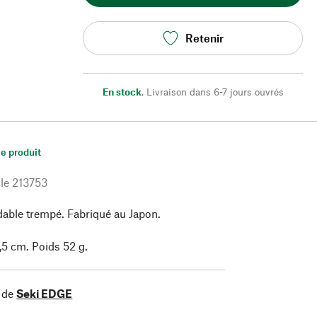
Retenir
En stock
,
Livraison dans 6-7 jours ouvrés
le produit
le
213753
dable trempé. Fabriqué au Japon.
 1,5 cm. Poids 52 g.
 de
Seki EDGE