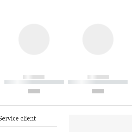
------------
------------
----------- ----------- ----------
----------- ----------- ----------
-
-
--,-- €
--,-- €
Service client