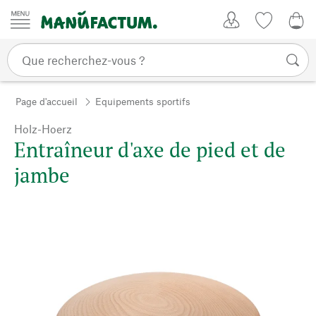
Passer au contenu
Mon compte
Liste de su
0,0
Page d'accueil
Equipements sportifs
Holz-Hoerz
Entraîneur d'axe de pied et de
jambe