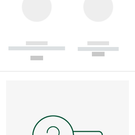
------------
------------
----------- ----------- --------
----------- -----------
---
--,-- €
--,-- €