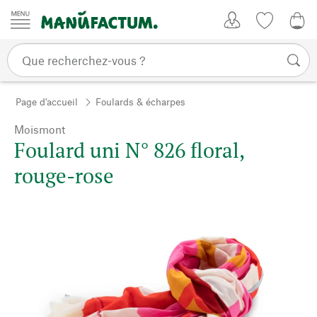
Passer au contenu
Mon compte
Liste de su
0,0
Page d'accueil
Foulards & écharpes
Moismont
Foulard uni N° 826 floral,
rouge-rose