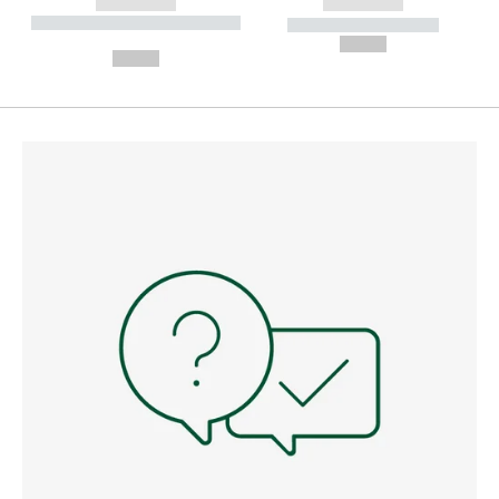
------------
------------
----------- ----------- --------
----------- -----------
---
--,-- €
--,-- €