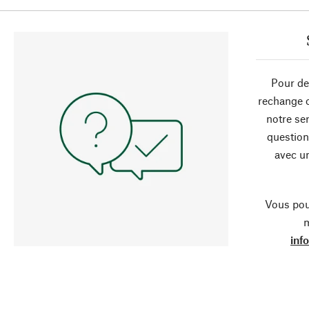
Pour de
rechange 
notre ser
question
avec un
Vous pou
m
inf