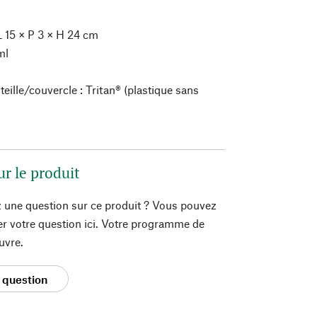
 15 × P 3 × H 24 cm
ml
eille/couvercle : Tritan® (plastique sans
ur le produit
 une question sur ce produit ? Vous pouvez
er votre question ici. Votre programme de
uvre.
 question