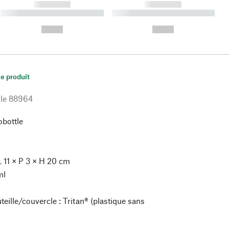
------------
------------
----------- ----------- ----------
----------- ----------- ----------
- -----------
-
--,-- €
--,-- €
le produit
le
88964
bottle
 11 × P 3 × H 20 cm
ml
eille/couvercle : Tritan® (plastique sans