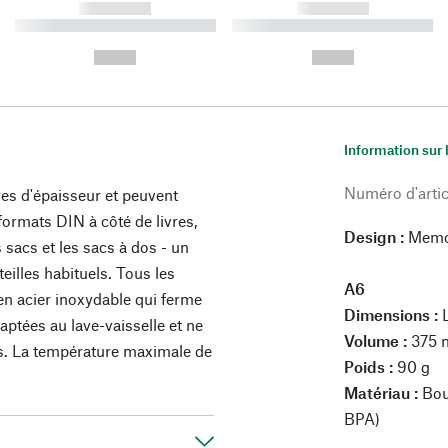
------------
------------
----------- ----------- ----------
----------- ----------- ----------
-
-
--,-- €
--,-- €
Information sur 
Numéro d'artic
es d'épaisseur et peuvent
ormats DIN à côté de livres,
Design :
Memo
 sacs et les sacs à dos - un
eilles habituels. Tous les
A6
en acier inoxydable qui ferme
Dimensions :
L
ptées au lave-vaisselle et ne
Volume :
375 
s. La température maximale de
Poids :
90 g
Matériau :
Bout
BPA)