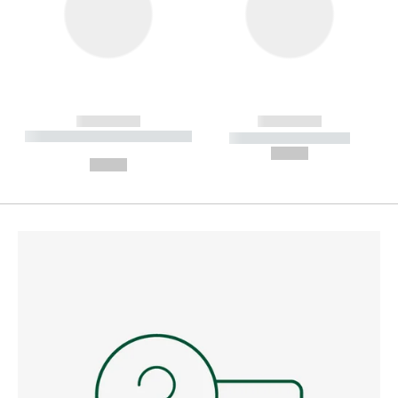
------------
------------
----------- ----------- --------
----------- -----------
---
--,-- €
--,-- €