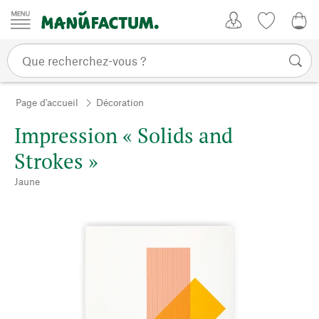
Passer au contenu
Mon compte
Liste de su
0,0
Page d'accueil
Décoration
Impression « Solids and
Strokes »
Jaune