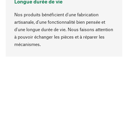
Longue durée de vie
Nos produits bénéficient d'une fabrication
artisanale, d'une fonctionnalité bien pensée et
d'une longue durée de vie. Nous faisons attention
à pouvoir échanger les pièces et à réparer les
Haut de page
mécanismes.
Conscient
La durabilité est au cœur de notre sélection de
produits. Nous misons sur des ingrédients
naturels et des matériaux qui peuvent être
entretenus, ainsi que sur une production
respectueuse des ressources et socialement
responsable.