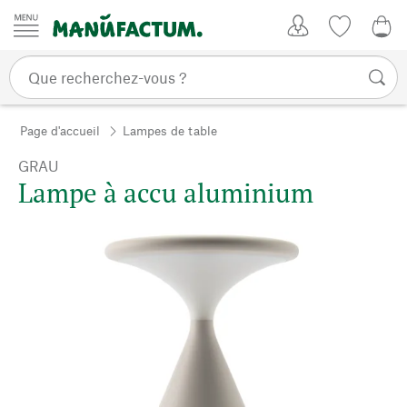
Passer au contenu
Mon compte
Liste de su
0,0
Page d'accueil
Lampes de table
GRAU
Lampe à accu aluminium