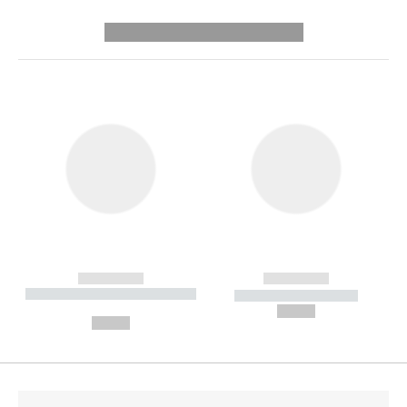
---------- --------------
------------
------------
----------- ----------- --------
----------- -----------
---
--,-- €
--,-- €