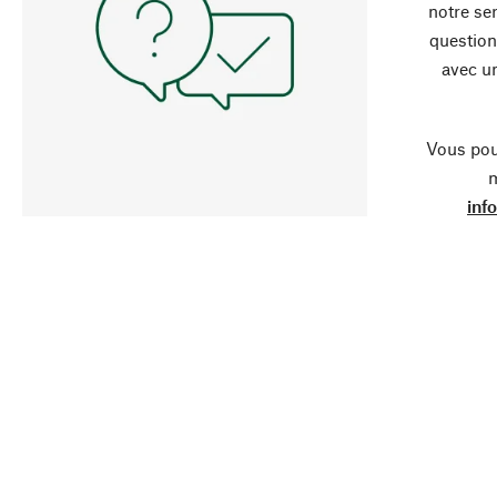
notre ser
question
avec un
Vous pou
m
inf