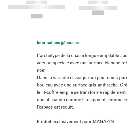
------------
------------
----------- ----------- ----------
----------- -----------
-
--,-- €
--,-- €
Informations générales
L'archétype de la chaise longue empilable :
version spéciale avec une surface blanche ro
noir.
Dans la variante classique, un peu moins puri
bouleau avec une surface gris-anthracite. Gr
le lit-coffre empilé se transforme rapidemen
une utilisation comme lit d'appoint, comme
l'espace est réduit.
Produit exclusivement pour MAGAZIN