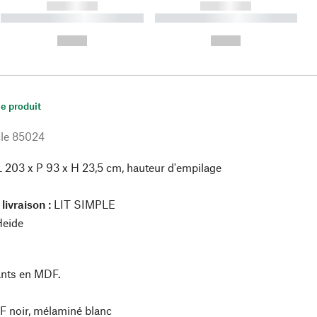
------------
------------
----------- ----------- ----------
----------- ----------- ----------
- -----------
-
--,-- €
--,-- €
le produit
le
85024
 203 x P 93 x H 23,5 cm, hauteur d'empilage
livraison :
LIT SIMPLE
Heide
ants en MDF.
 noir, mélaminé blanc