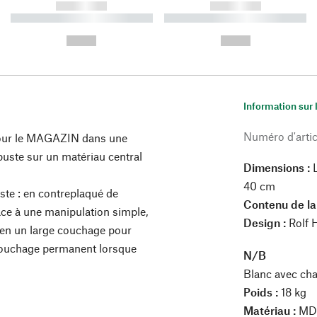
------------
------------
----------- ----------- ----------
----------- ----------- ----------
-
-
--,-- €
--,-- €
Information sur 
Numéro d'artic
 pour le MAGAZIN dans une
buste sur un matériau central
Dimensions :
L
40 cm
ste : en contreplaqué de
Contenu de la 
âce à une manipulation simple,
Design :
Rolf 
t en un large couchage pour
 couchage permanent lorsque
N/B
Blanc avec ch
Poids :
18 kg
Matériau :
MDF