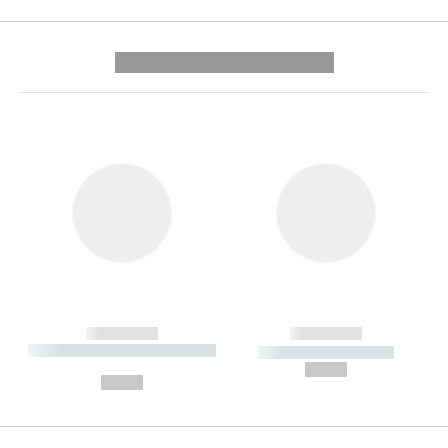
---------- --------------
------------
------------
----------- ----------- --------
----------- -----------
---
--,-- €
--,-- €