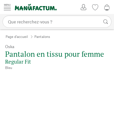
Passer au contenu
Mon compte
Liste de su
0,0
Page d'accueil
Pantalons
Oska
Pantalon en tissu pour femme
Regular Fit
Bleu