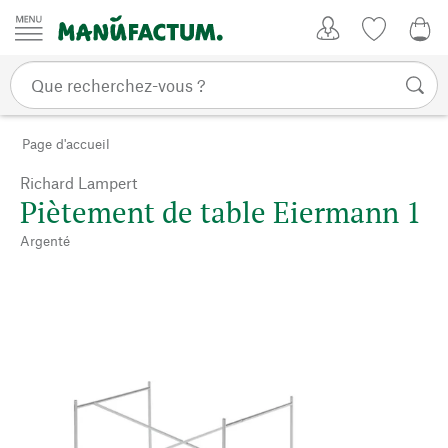
Passer au contenu
Mon compte
Liste de su
0,0
Page d'accueil
Richard Lampert
Piètement de table Eiermann 1
Argenté