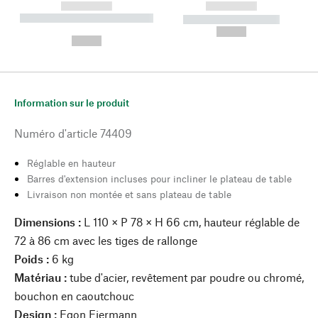
------------
------------
----------- ----------- --------
----------- -----------
---
--,-- €
--,-- €
Information sur le produit
Numéro d'article
74409
Réglable en hauteur
Barres d'extension incluses pour incliner le plateau de table
Livraison non montée et sans plateau de table
Dimensions :
L 110 × P 78 × H 66 cm, hauteur réglable de
72 à 86 cm avec les tiges de rallonge
Poids :
6 kg
Matériau :
tube d'acier, revêtement par poudre ou chromé,
bouchon en caoutchouc
Design :
Egon Eiermann