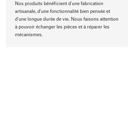
Nos produits bénéficient d'une fabrication
artisanale, d'une fonctionnalité bien pensée et
d'une longue durée de vie. Nous faisons attention
à pouvoir échanger les pièces et à réparer les
Haut de page
mécanismes.
Conscient
La durabilité est au cœur de notre sélection de
produits. Nous misons sur des ingrédients
naturels et des matériaux qui peuvent être
entretenus, ainsi que sur une production
respectueuse des ressources et socialement
responsable.