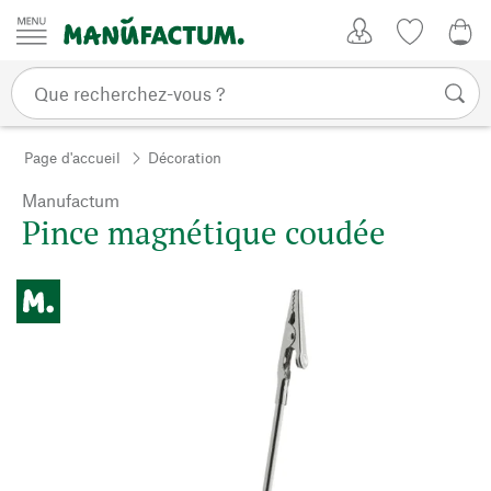
Passer au contenu
Mon compte
Liste de su
0,0
Page d'accueil
Décoration
Manufactum
Pince magnétique coudée