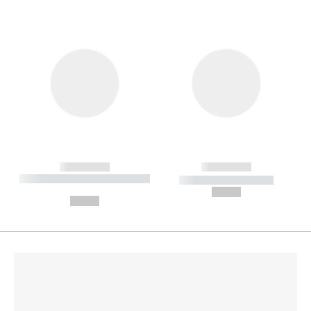
------------
------------
----------- ----------- --------
----------- -----------
---
--,-- €
--,-- €