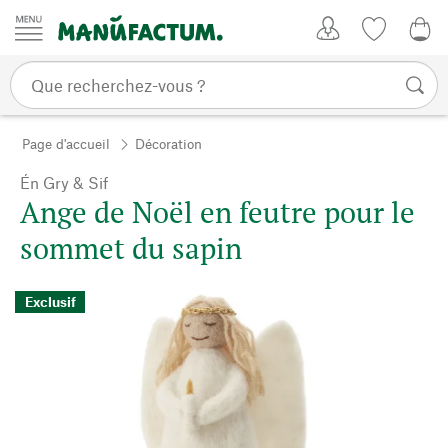
Passer au contenu
Mon compte
Liste de su
0,0
Page d'accueil
Décoration
Én Gry & Sif
Ange de Noël en feutre pour le
sommet du sapin
Exclusif