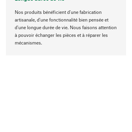
Nos produits bénéficient d'une fabrication
artisanale, d'une fonctionnalité bien pensée et
d'une longue durée de vie. Nous faisons attention
à pouvoir échanger les pièces et à réparer les
Haut de page
mécanismes.
Conscient
La durabilité est au cœur de notre sélection de
produits. Nous misons sur des ingrédients
naturels et des matériaux qui peuvent être
entretenus, ainsi que sur une production
respectueuse des ressources et socialement
responsable.