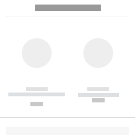
---------- --------------
------------
------------
----------- ----------- --------
----------- -----------
---
--,-- €
--,-- €