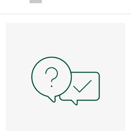
--,-- €