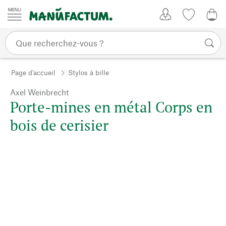
Passer au contenu
Mon compte
Liste de su
0,0
Page d'accueil
Stylos à bille
Axel Weinbrecht
Porte-mines en métal Corps en
bois de cerisier