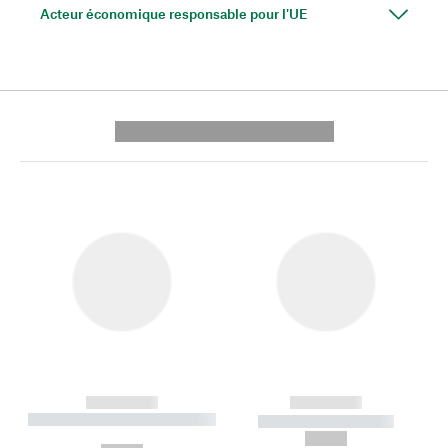
Acteur économique responsable pour l'UE
---------- --------------
------------
------------
----------- ----------- --------
----------- -----------
---
--,-- €