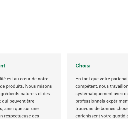
nt
Choisi
lité est au cœur de notre
En tant que votre partenai
 de produits. Nous misons
compétent, nous travaillo
ngrédients naturels et des
systématiquement avec d
 qui peuvent être
professionnels expériment
s, ainsi que sur une
trouvons de bonnes chose
on respectueuse des
enrichissent votre quotidi
s et socialement
un choix optimal de matér