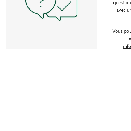
question
avec un
Vous pou
m
inf