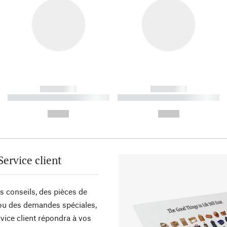
------------
------------
----------- ----------- ----------
----------- ----------- ----------
-
-
--,-- €
--,-- €
Service client
s conseils, des pièces de
ou des demandes spéciales,
vice client répondra à vos