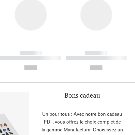
------------
------------
----------- ----------- ----------
----------- ----------- ----------
- -----------
-
--,-- €
--,-- €
Bons cadeau
Un pour tous : Avec notre bon cadeau
PDF, vous offrez le choix complet de
la gamme Manufactum. Choisissez un