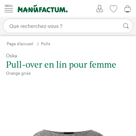
Passer au contenu
Mon compte
Liste de su
0,0
Page d'accueil
Pulls
Oska
Pull-over en lin pour femme
Orange grise