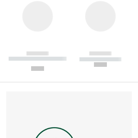
------------
------------
----------- ----------- --------
----------- -----------
---
--,-- €
--,-- €