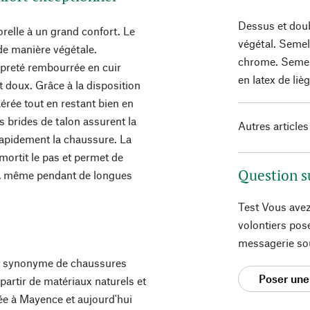
Dessus et doub
orelle à un grand confort. Le
végétal. Semel
de manière végétale.
chrome. Semell
ropreté rembourrée en cuir
en latex de li
 doux. Grâce à la disposition
 aérée tout en restant bien en
s brides de talon assurent la
Autres articles
r rapidement la chaussure. La
mortit le pas et permet de
Question s
t, même pendant de longues
Test Vous avez
volontiers pos
messagerie so
st synonyme de chaussures
Poser une
partir de matériaux naturels et
ée à Mayence et aujourd'hui