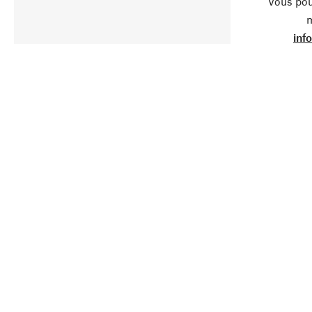
Vous pou
m
inf