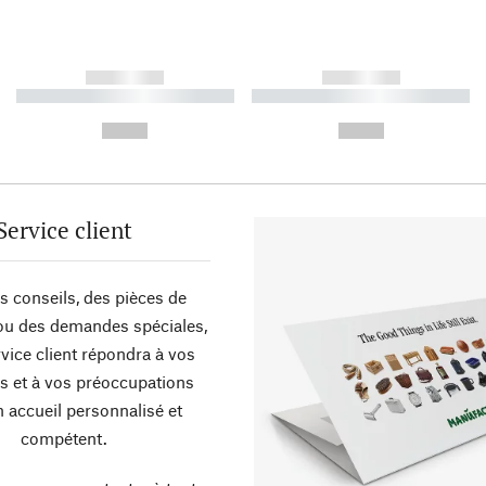
------------
------------
----------- ----------- ----------
----------- ----------- ----------
-
-
--,-- €
--,-- €
Service client
s conseils, des pièces de
ou des demandes spéciales,
vice client répondra à vos
s et à vos préoccupations
 accueil personnalisé et
compétent.