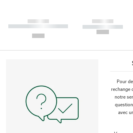
------------
------------
----------- ----------- ----------
----------- -----------
-
--,-- €
--,-- €
Pour de
rechange 
notre ser
question
avec un