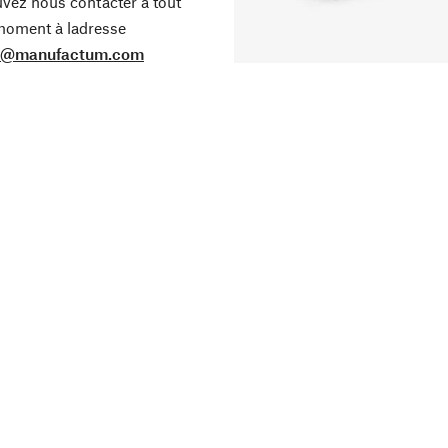
vez nous contacter à tout
oment à ladresse
o@manufactum.com