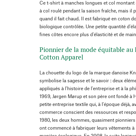
Ce t-shirt à manches longues et col montant e
à col roulé pendant la saison fraîche, mais il 
quand il fait chaud. Il est fabriqué en coton d
biologique contrôlée. Une petite quantité d'él
fines côtes encore plus d'élasticité et de main
Pionnier de la mode équitable a
Cotton Apparel
La chouette du logo de la marque danoise K
symbolise la sagesse et le savoir : deux élém
appliqués à l'histoire de l'entreprise et à la 
1969, Jørgen Mørup et son père ont fondé à 
petite entreprise textile qui, à l'époque déjà, 
commerce conscient des ressources et respon
1980, les deux hommes, quasiment pionniers 
ont commencé à fabriquer leurs vêtements à p
manière écologique. En 2008, la suite logique