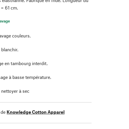
 élasthanne. Fabriqué en Inde. Longueur du
M = 61 cm.
lavage
avage couleurs.
 blanchir.
e en tambourg interdit.
age à basse température.
 nettoyer à sec
 de
Knowledge Cotton Apparel