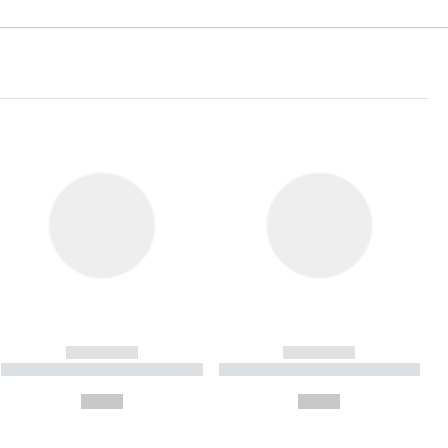
------------
------------
----------- ----------- ----------
----------- ----------- ----------
- -----------
-
--,-- €
--,-- €