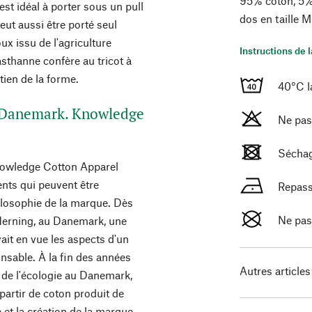
95% coton, 5%
st idéal à porter sous un pull
dos en taille 
peut aussi être porté seul
oux issu de l'agriculture
Instructions de 
asthanne confère au tricot à
tien de la forme.
40°C l
u Danemark. Knowledge
Ne pas
Séchag
nowledge Cotton Apparel
ents qui peuvent être
Repass
philosophie de la marque. Dès
Ne pas
Herning, au Danemark, une
avait en vue les aspects d'un
sable. À la fin des années
Autres articles
de l'écologie au Danemark,
artir de coton produit de
 et la création de la marque