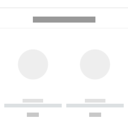
---------- --------------
------------
------------
----------- ----------- ----------
----------- ----------- ----------
-
-
--,-- €
--,-- €