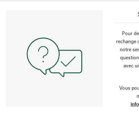
Pour de
rechange 
notre ser
question
avec un
Vous pou
m
inf