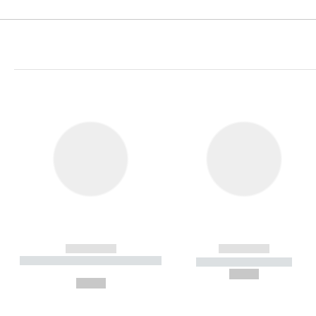
------------
------------
----------- ----------- ----------
----------- -----------
-
--,-- €
--,-- €