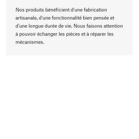
Nos produits bénéficient d'une fabrication
artisanale, d'une fonctionnalité bien pensée et
d'une longue durée de vie. Nous faisons attention
à pouvoir échanger les pièces et à réparer les
Haut de page
mécanismes.
Conscient
La durabilité est au cœur de notre sélection de
produits. Nous misons sur des ingrédients
naturels et des matériaux qui peuvent être
entretenus, ainsi que sur une production
respectueuse des ressources et socialement
responsable.