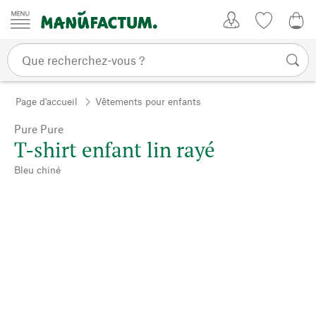
Passer au contenu
Mon compte
Liste de su
0,0
Page d'accueil
Vêtements pour enfants
Pure Pure
T-shirt enfant lin rayé
Bleu chiné