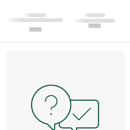
------------
------------
----------- ----------- --------
----------- -----------
---
--,-- €
--,-- €