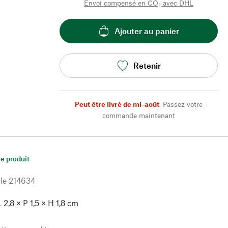
Envoi compensé en CO₂ avec DHL
Ajouter au panier
Retenir
Peut être livré de mi-août
,
Passez votre
commande maintenant
le produit
le
214634
L 2,8 × P 1,5 × H 1,8 cm