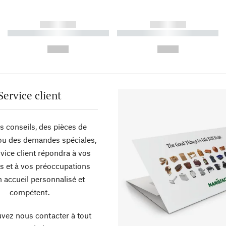
------------
------------
----------- ----------- ----------
----------- ----------- ----------
-
-
--,-- €
--,-- €
Service client
s conseils, des pièces de
ou des demandes spéciales,
vice client répondra à vos
s et à vos préoccupations
 accueil personnalisé et
compétent.
vez nous contacter à tout