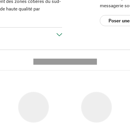
ent des zones côtières du sud-
messagerie so
 de haute qualité par
Poser une
---------- --------------