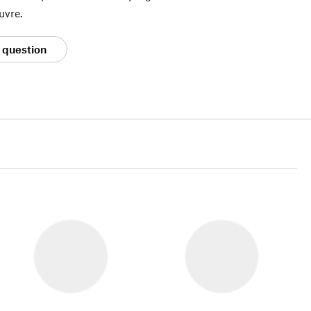
uvre.
 question