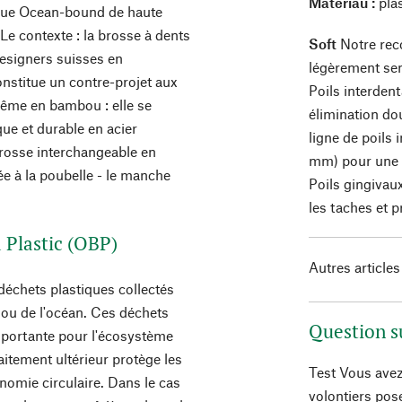
Matériau :
pla
ique Ocean-bound de haute
Le contexte : la brosse à dents
Soft
Notre rec
esigners suisses en
légèrement sen
onstitue un contre-projet aux
Poils interden
même en bambou : elle se
élimination do
e et durable en acier
ligne de poils
brosse interchangeable en
mm) pour une é
etée à la poubelle - le manche
Poils gingivau
les taches et p
d Plastic (OBP)
Autres articles
déchets plastiques collectés
 ou de l'océan. Ces déchets
Question s
mportante pour l'écosystème
raitement ultérieur protège les
Test Vous avez
nomie circulaire. Dans le cas
volontiers pos