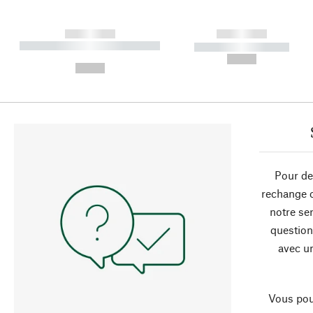
------------
------------
----------- ----------- ----------
----------- -----------
-
--,-- €
--,-- €
Pour de
rechange 
notre ser
question
avec un
Vous pou